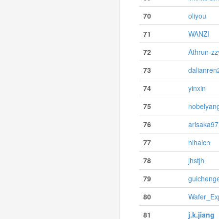
70
oliyou
71
WANZI
72
Athrun-zz
73
dalianren
74
yinxin
75
nobelyan
76
arisaka97
77
hlhaicn
78
jhstjh
79
guicheng
80
Wafer_Ex
81
j.k.jiang