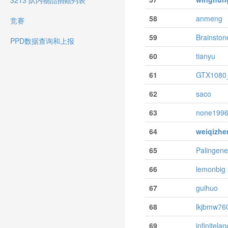
3213 队内物品捐赠列表
58
anmeng
竞赛
59
Brainston
PPD数据查询和上报
60
tianyu
61
GTX1080
62
saco
63
none199
64
weiqizhe
65
Palingene
66
lemonbig
67
guihuo
68
lkjbmw760
69
infinitelan