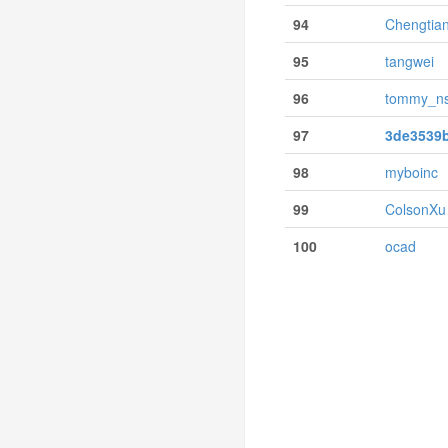
94
Chengtian
95
tangwei
96
tommy_n
97
3de3539
98
myboinc
99
ColsonXu
100
ocad