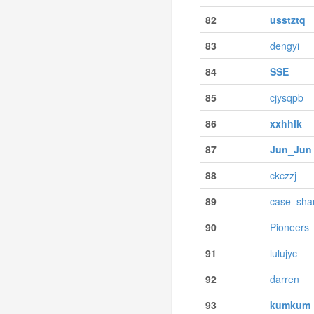
82
usstztq
83
dengyi
84
SSE
85
cjysqpb
86
xxhhlk
87
Jun_Jun
88
ckczzj
89
case_sha
90
Pioneers
91
lulujyc
92
darren
93
kumkum