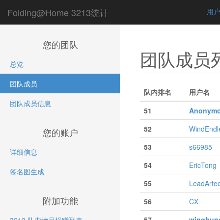
Folding@Home 3213统计
用
您的团队
团队成员
总览
团队成员
队内排名
用户名
团队成员信息
51
Anonym
52
WindEndl
您的账户
53
s66985
详细信息
54
EricTong
签名图生成
55
LeadArte
附加功能
56
CX
57
winghun