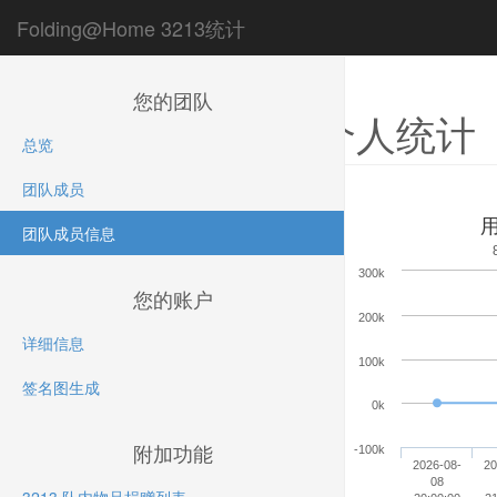
Folding@Home 3213统计
您的团队
个人统计
总览
团队成员
用
团队成员信息
300k
您的账户
200k
详细信息
得分量
100k
签名图生成
0k
附加功能
-100k
2026-08-
20
08