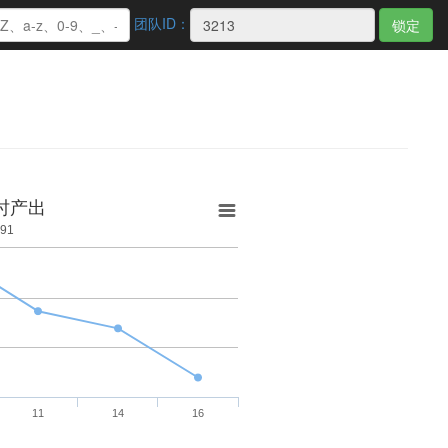
团队ID：
锁定
8小时产出
,491
11
14
16