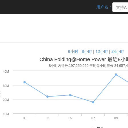
用户名：
6小时
|
8小时
|
12小时
|
24小时
China Folding@Home Power 最近
8小时内得分:197,259,929 平均每小时得分:24,657
40M
30M
量
20M
10M
00
02
05
07
09