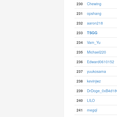
230
Chewing
231
opshang
232
aaron218
233
TSGG
234
Vam_Yu
235
Michael220
236
Edward0610152
237
yuukosama
238
kevinjwz
239
DrDoge_0xB4d18
240
LILO
241
megql