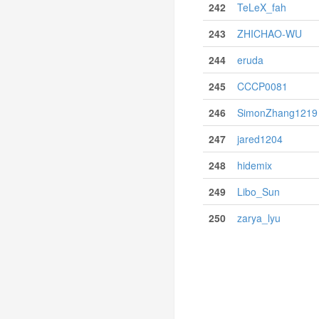
242
TeLeX_fah
243
ZHICHAO-WU
244
eruda
245
CCCP0081
246
SimonZhang1219
247
jared1204
248
hidemix
249
Libo_Sun
250
zarya_lyu