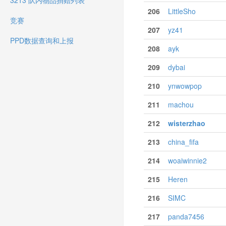
3213 队内物品捐赠列表
206
LittleSho
竞赛
207
yz41
PPD数据查询和上报
208
ayk
209
dybai
210
ynwowpop
211
machou
212
wisterzhao
213
china_fifa
214
woaiwinnie2
215
Heren
216
SIMC
217
panda7456