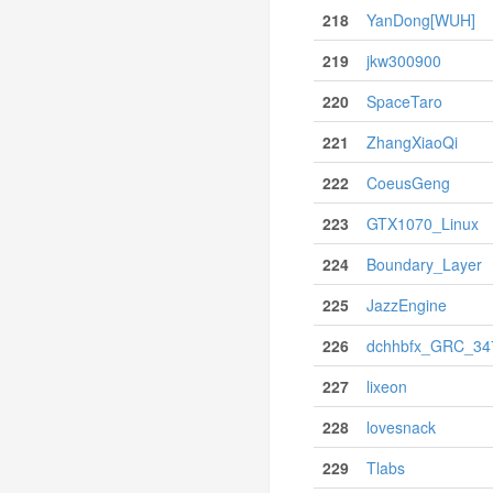
218
YanDong[WUH]
219
jkw300900
220
SpaceTaro
221
ZhangXiaoQi
222
CoeusGeng
223
GTX1070_Linux
224
Boundary_Layer
225
JazzEngine
226
dchhbfx_GRC_347
227
lixeon
228
lovesnack
229
Tlabs